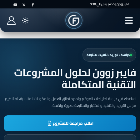
فايبر زوون | خصم يصل الي 30%
دراسة • توريد • تنفيذ • متابعة
فايبر زوون لحلول المشروعات
التقنية المتكاملة
نساعدك في دراسة احتياجات الموقع وتحديد نطاق العمل والمكونات المناسبة، ثم تنظيم
مراحل التوريد والتنفيذ والاختبار والمتابعة بصورة واضحة.
اطلب مراجعة للمشروع