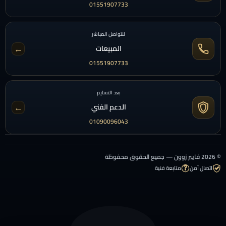
01551907733
للتواصل المباشر
←
المبيعات
01551907733
بعد التسليم
←
الدعم الفني
01090096043
© 2026 فايبر زوون — جميع الحقوق محفوظة
اتصال آمن
متابعة فنية