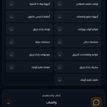
←
←
بوابات كشف المعادن
أجهزة X-Ray الأمنية
←
←
أجهزة حضور وانصراف
أنظمة اكسس كنترول
←
←
مواتير أبواب وبوابات
لوحات إنذار حريق
←
←
حساسات دخان
حساسات حرارة
←
←
كواسر ونقاط نداء الحريق
موديولات إنذار حريق
←
←
سارينات إنذار حريق
منتجات فايبر أوبتك
←
كابلات فايبر أوبتك
للطلب والاستفسار
←
واتساب