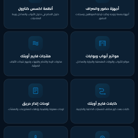
أجهزة حضور وانصراف
أنظمة اكسس كنترول
أجهزة بصمة ووجه وكارت لإدارة الموظفين وسجلات
حلول التحكم في دخول الأبواب والمداخل وربط
الحضور.
الصلاحيات.
مواتير أبواب وبوابات
منتجات فايبر أوبتك
مواتير للأبواب والبوابات المفصلية والجرارة والمداخل.
مكونات الربط واللحام والإنهاء وتجهيز شبكات الألياف
الضوئية.
كابلات فايبر أوبتك
لوحات إنذار حريق
كابلات بعدد كور مختلف للمسارات الداخلية والخارجية.
لوحات معنونة وتقليدية وإطفاء للمشروعات والمنشآت.