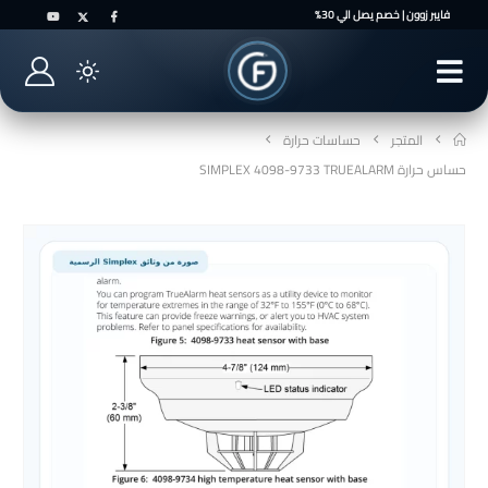
فايبر زوون | خصم يصل الي 30%
المتجر
حساسات حرارة
حساس حرارة SIMPLEX 4098-9733 TRUEALARM