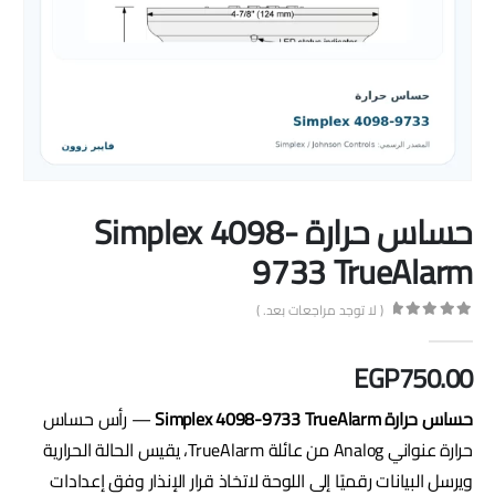
حساس حرارة Simplex 4098-
9733 TrueAlarm
( لا توجد مراجعات بعد. )
out of 5
0
EGP
750.00
حساس حرارة Simplex 4098-9733 TrueAlarm
— رأس حساس
حرارة عنواني Analog من عائلة TrueAlarm، يقيس الحالة الحرارية
ويرسل البيانات رقميًا إلى اللوحة لاتخاذ قرار الإنذار وفق إعدادات