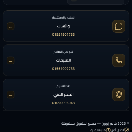
للطلب والاستفسار
←
واتساب
01551907733
للتواصل المباشر
←
المبيعات
01551907733
بعد التسليم
←
الدعم الفني
01090096043
© 2026 فايبر زوون — جميع الحقوق محفوظة
اتصال آمن
متابعة فنية