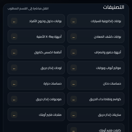
التصنيفات
انتقل مباشرة إلى القسم المطلوب
←
←
بوابات إلكترونية للسيارات
بوابات دخول وخروج الأفراد
←
←
بوابات كشف المعادن
أجهزة X-Ray الأمنية
←
←
أجهزة حضور وانصراف
أنظمة اكسس كنترول
←
←
مواتير أبواب وبوابات
لوحات إنذار حريق
←
←
حساسات دخان
حساسات حرارة
←
←
كواسر ونقاط نداء الحريق
موديولات إنذار حريق
←
←
سارينات إنذار حريق
منتجات فايبر أوبتك
←
كابلات فايبر أوبتك