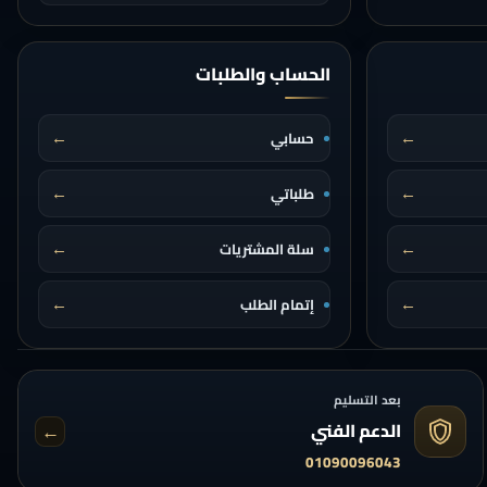
الحساب والطلبات
←
←
حسابي
←
←
طلباتي
←
←
سلة المشتريات
←
←
إتمام الطلب
بعد التسليم
←
الدعم الفني
01090096043