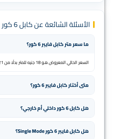
الأسئلة الشائعة عن كابل 6 كور فايبر اوبتك 5007
ما سعر متر كابل فايبر 6 كور؟
السعر الحالي المعروض هو 18 جنيه للمتر بدلًا من 21 جنيه، وقد يتغير حسب الكمية ونوع الغلاف والدفعة المتاحة.
متى أختار كابل فايبر 6 كور؟
هل كابل 6 كور داخلي أم خارجي؟
هل كابل فايبر 6 كور Single Mode؟