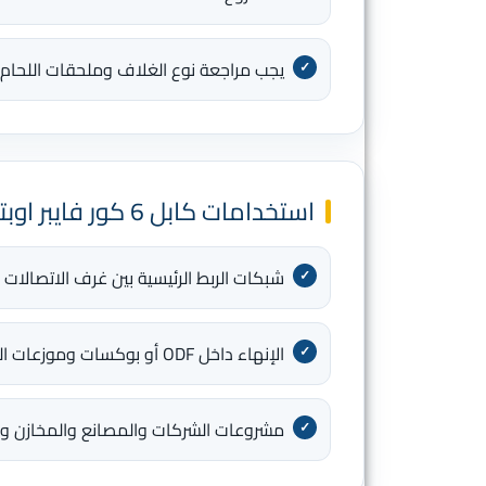
يجب مراجعة نوع الغلاف وملحقات اللحام وا
استخدامات كابل 6 كور فايبر اوبتك 5007 والتوافق
شبكات الربط الرئيسية بين غرف الاتصالات و
الإنهاء داخل ODF أو بوكسات وموزعات الفايبر المناسبة
مشروعات الشركات والمصانع والمخازن والم