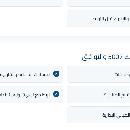
لإنهاء قبل التوريد
الراكّات
المسارات الداخلية والخارجية
الربط مع Pigtail وPatch Cord وأجهزة Single Mode المتوافقة
باني الإدارية