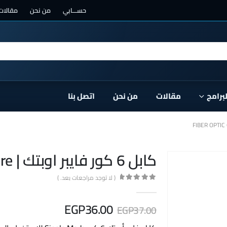
حســـابي
من نحن
مقالات
لبرامج
مقالات
من نحن
اتصل بنا
كابل 6 كور فايبر اوبتك | fiber optic 6 core
( لا توجد مراجعات بعد. )
out of 5
0
EGP
36.00
EGP
37.00