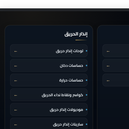
إنذار الحريق
←
←
لوحات إنذار حريق
←
←
حساسات دخان
←
←
حساسات حرارة
←
كواسر ونقاط نداء الحريق
←
موديولات إنذار حريق
←
سارينات إنذار حريق