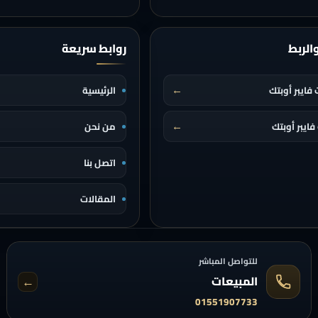
والربط
روابط سريعة
←
فايبر أوبتك
الرئيسية
←
فايبر أوبتك
من نحن
اتصل بنا
المقالات
للتواصل المباشر
←
المبيعات
01551907733