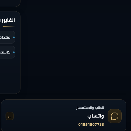
الفايبر 
منتجات 
كابلات 
للطلب والاستفسار
←
واتساب
01551907733