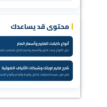
محتوى قد يساعدك
أنواع كابلات الفايبر وأسعار المتر
دليل الأنواع وعدد الكور والأسعار واختيار الكابل المناسب لل
شرح فايبر اوبتك وشبكات الألياف الضوئية
شرح فني مبسط لمكونات الكابل والربط واللحام وأنواع الشبك