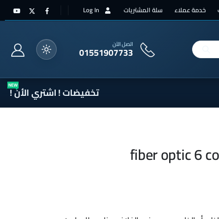
خدمة عملاء
سلة المشتريات
Log In
اتصل الآن
01551907733
NEW
تخفيضات !
اشتري الأن !