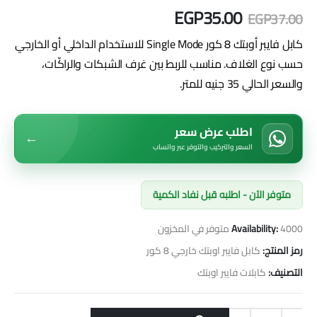
EGP
35.00
EGP
37.00
كابل فايبر أوبتك 8 كور Single Mode للاستخدام الداخلي أو الخارجي
حسب نوع الغلاف. مناسب للربط بين غرف الشبكات والراكّات،
والسعر الحالي 35 جنيه للمتر.
اطلب عرض سعر
←
السعر والتركيب والتوفر عبر واتساب
متوفر الآن - اطلبه قبل نفاد الكمية
4000 متوفر في المخزون
Availability:
رمز المنتج:
كابل فايبر اوبتك خارجي 8 كور
التصنيف:
كابلات فايبر اوبتك