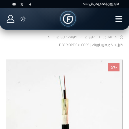
فايبر زوون | خصم يصل الي 30%
المتجر
فايبر اوبتك
,
كابلات فايبر اوبتك
كابل 8 كور فايبر اوبتك | FIBER OPTIC 8 CORE
-5%