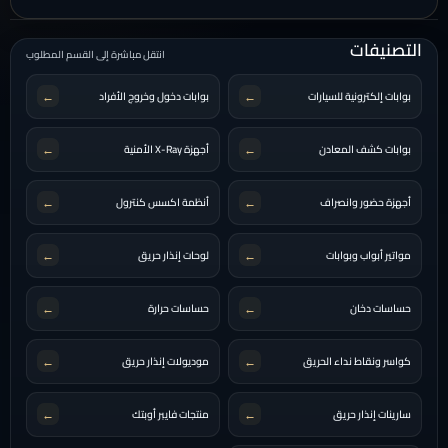
التصنيفات
انتقل مباشرة إلى القسم المطلوب
←
←
بوابات إلكترونية للسيارات
بوابات دخول وخروج الأفراد
←
←
بوابات كشف المعادن
أجهزة X-Ray الأمنية
←
←
أجهزة حضور وانصراف
أنظمة اكسس كنترول
←
←
مواتير أبواب وبوابات
لوحات إنذار حريق
←
←
حساسات دخان
حساسات حرارة
←
←
كواسر ونقاط نداء الحريق
موديولات إنذار حريق
←
←
سارينات إنذار حريق
منتجات فايبر أوبتك