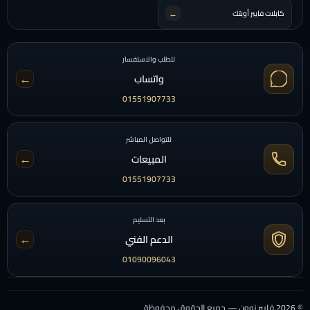
←
كابلات فايبر أوبتك
للطلب والاستفسار
←
واتساب
01551907733
للتواصل المباشر
←
المبيعات
01551907733
بعد التسليم
←
الدعم الفني
01090096043
© 2026 فايبر زوون — جميع الحقوق محفوظة